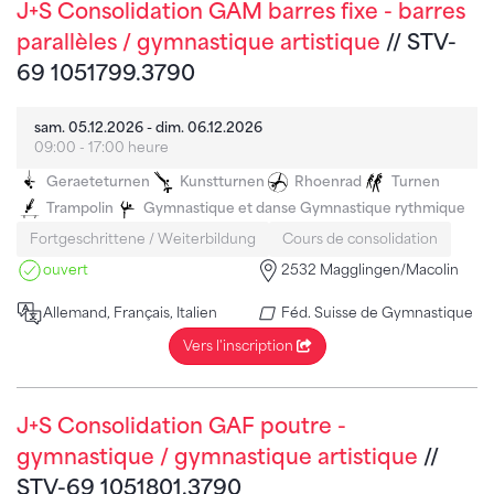
J+S Consolidation GAM barres fixe - barres
parallèles / gymnastique artistique
// STV-
69 1051799.3790
sam. 05.12.2026 - dim. 06.12.2026
09:00 - 17:00 heure
Geraeteturnen
Kunstturnen
Rhoenrad
Turnen
Trampolin
Gymnastique et danse
Gymnastique rythmique
Fortgeschrittene / Weiterbildung
Cours de consolidation
ouvert
2532 Magglingen/Macolin
Allemand, Français, Italien
Féd. Suisse de Gymnastique
Vers l'inscription
J+S Consolidation GAF poutre -
gymnastique / gymnastique artistique
//
STV-69 1051801.3790