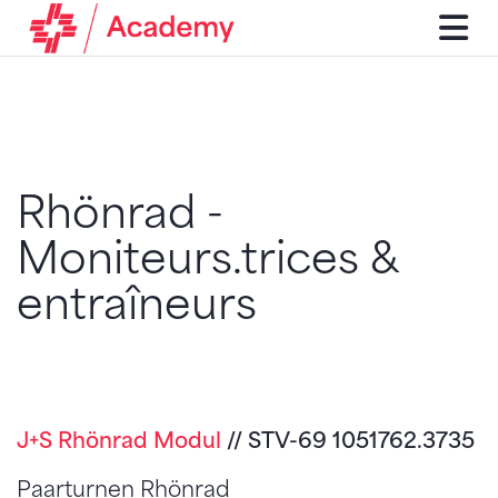
Rhönrad -
Moniteurs.trices &
entraîneurs
J+S Rhönrad Modul
// STV-69 1051762.3735
Paarturnen Rhönrad