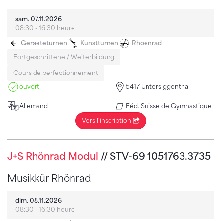
sam. 07.11.2026
08:30 - 16:30 heure
Geraeteturnen
Kunstturnen
Rhoenrad
Fortgeschrittene / Weiterbildung
Cours de perfectionnement
ouvert
5417 Untersiggenthal
Allemand
Féd. Suisse de Gymnastique
Vers l'inscription
J+S Rhönrad Modul
// STV-69 1051763.3735
Musikkür Rhönrad
dim. 08.11.2026
08:30 - 16:30 heure