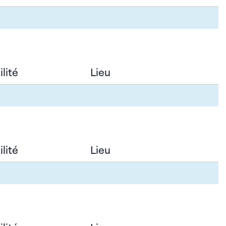
lité
Lieu
lité
Lieu