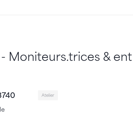
 Moniteurs.trices & ent
3740
Atelier
le