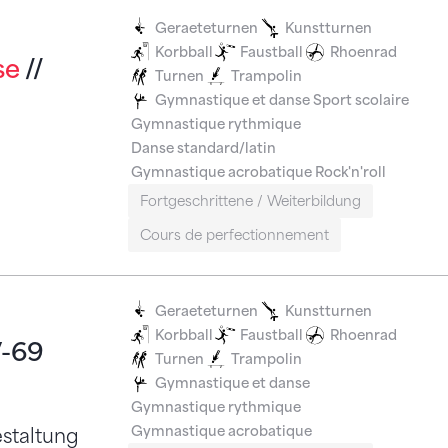
Geraeteturnen
Kunstturnen
Korbball
Faustball
Rhoenrad
se
//
Turnen
Trampolin
Gymnastique et danse
Sport scolaire
Gymnastique rythmique
Danse standard/latin
Gymnastique acrobatique
Rock'n'roll
Fortgeschrittene / Weiterbildung
Cours de perfectionnement
Geraeteturnen
Kunstturnen
Korbball
Faustball
Rhoenrad
V-69
Turnen
Trampolin
Gymnastique et danse
Gymnastique rythmique
Gymnastique acrobatique
staltung