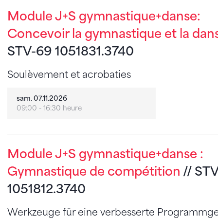
Module J+S gymnastique+danse:
Concevoir la gymnastique et la dan
STV-69 1051831.3740
Soulèvement et acrobaties
sam. 07.11.2026
09:00 - 16:30 heure
Module J+S gymnastique+danse :
Gymnastique de compétition
// ST
1051812.3740
Werkzeuge für eine verbesserte Programmge