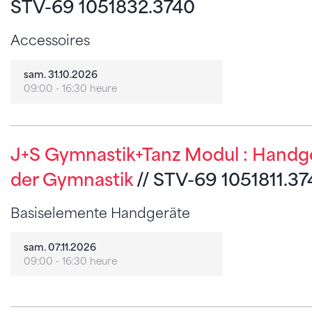
STV-69 1051832.3740
Accessoires
sam. 31.10.2026
09:00 - 16:30 heure
J+S Gymnastik+Tanz Modul : Handge
der Gymnastik
// STV-69 1051811.3
Basiselemente Handgeräte
sam. 07.11.2026
09:00 - 16:30 heure