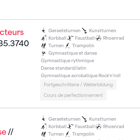
cteurs
Geraeteturnen
Kunstturnen
Korbball
Faustball
Rhoenrad
835.3740
Turnen
Trampolin
Gymnastique et danse
Gymnastique rythmique
Danse standard/latin
Gymnastique acrobatique
Rock'n'roll
Fortgeschrittene / Weiterbildung
Cours de perfectionnement
Geraeteturnen
Kunstturnen
Korbball
Faustball
Rhoenrad
se
//
Turnen
Trampolin