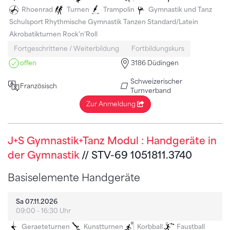
Rhoenrad
Turnen
Trampolin
Gymnastik und Tanz
Schulsport
Rhythmische Gymnastik
Tanzen Standard/Latein
Akrobatikturnen
Rock'n'Roll
Fortgeschrittene / Weiterbildung
Fortbildungskurs
offen
3186 Düdingen
Schweizerischer
Französisch
Turnverband
Zur Anmeldung
J+S Gymnastik+Tanz Modul : Handgeräte in
der Gymnastik
// STV-69 1051811.3740
Basiselemente Handgeräte
Sa 07.11.2026
09:00 - 16:30 Uhr
Geraeteturnen
Kunstturnen
Korbball
Faustball