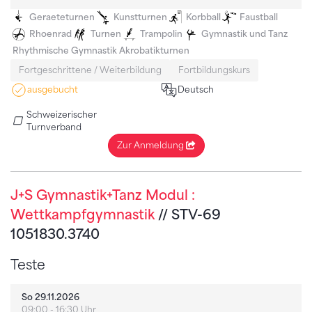
Geraeteturnen
Kunstturnen
Korbball
Faustball
Rhoenrad
Turnen
Trampolin
Gymnastik und Tanz
Rhythmische Gymnastik
Akrobatikturnen
Fortgeschrittene / Weiterbildung
Fortbildungskurs
ausgebucht
Deutsch
Schweizerischer
Turnverband
Zur Anmeldung
J+S Gymnastik+Tanz Modul :
Wettkampfgymnastik
// STV-69
1051830.3740
Teste
So 29.11.2026
09:00 - 16:30 Uhr