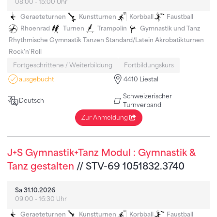
08:00 - 15:00 Uhr
Geraeteturnen
Kunstturnen
Korbball
Faustball
Rhoenrad
Turnen
Trampolin
Gymnastik und Tanz
Rhythmische Gymnastik
Tanzen Standard/Latein
Akrobatikturnen
Rock'n'Roll
Fortgeschrittene / Weiterbildung
Fortbildungskurs
ausgebucht
4410 Liestal
Schweizerischer
Deutsch
Turnverband
Zur Anmeldung
J+S Gymnastik+Tanz Modul : Gymnastik &
Tanz gestalten
// STV-69 1051832.3740
Sa 31.10.2026
09:00 - 16:30 Uhr
Geraeteturnen
Kunstturnen
Korbball
Faustball