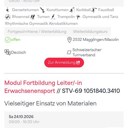
09:00 - 16:00 Uhr
Geraeteturnen
Kunstturnen
Korbball
Faustball
Rhoenrad
Turnen
Trampolin
Gymnastik und Tanz
Rhythmische Gymnastik
Akrobatikturnen
Fortgeschrittene / Weiterbildung
Weiterbildungskurs
offen
2532 Magglingen/Macolin
Schweizerischer
Deutsch
Turnverband
Zur Anmeldung
Modul Fortbildung Leiter/-in
Erwachsenensport
// STV-69 1051840.3410
Vielseitiger Einsatz von Materialen
Sa 24.10.2026
09:00 - 16:30 Uhr